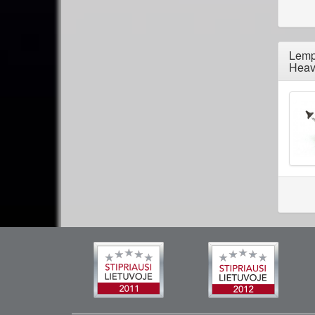
Lemp
Heav