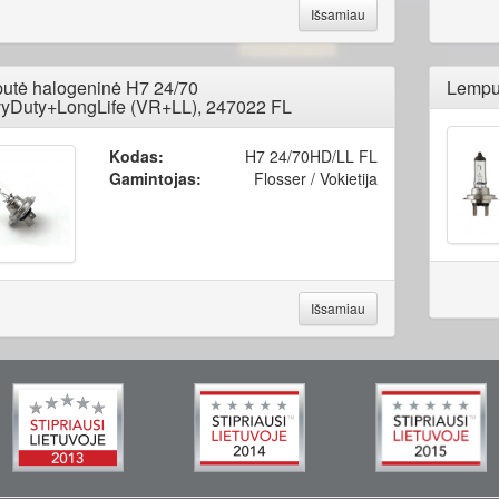
Išsamiau
utė halogeninė H7 24/70
Lempu
yDuty+LongLife (VR+LL), 247022 FL
Kodas:
H7 24/70HD/LL FL
Gamintojas:
Flosser / Vokietija
Išsamiau