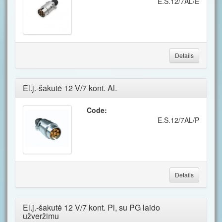
E.S.12/7AL/E
Details
El.j.-šakutė 12 V/7 kont. Al.
Code:
E.S.12/7AL/P
Details
El.j.-šakutė 12 V/7 kont. Pl, su PG laido
užveržimu