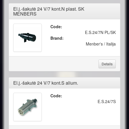
El.j.-šakutė 24 V/7 kont.N plast. SK
MENBERS
Code:
E.S.24/7N PL/SK
Brand:
Menber's / Italija
Details
El.j.-šakutė 24 V/7 kont.S alium.
Code:
E.S.24/7S