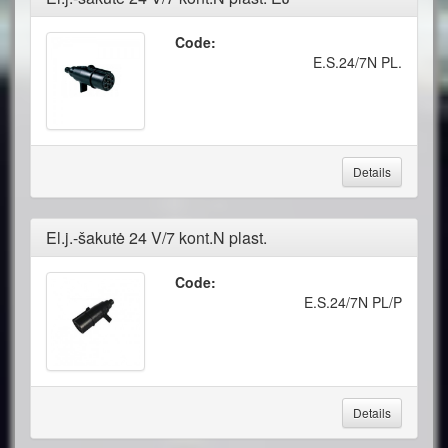
Code:
E.S.24/7N PL.
Details
El.j.-šakutė 24 V/7 kont.N plast.
Code:
E.S.24/7N PL/P
Details