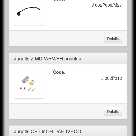
J 002P008/M27
Details
Jungtis Z MD-V/FM/FH posūkiui
Code:
J 002P012
Details
Jungtis OPT ir OH DAF, IVECO