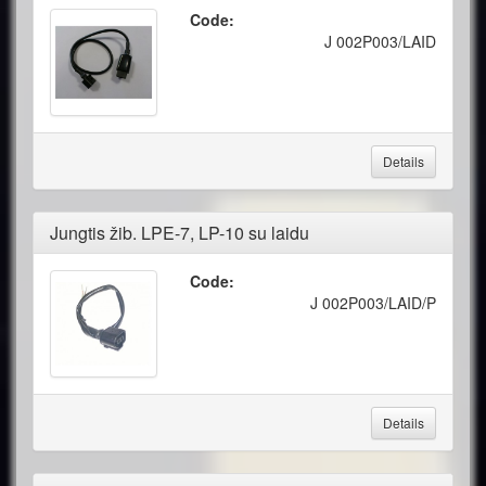
Code:
J 002P003/LAID
Details
Jungtis žib. LPE-7, LP-10 su laidu
Code:
J 002P003/LAID/P
Details