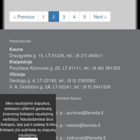
« Previous
1
2
3
4
5
Next »
Parduotuvės
Kaune
Draugystės g. 15, LT-51226, tel.: (8 37) 460611
Klaipėdoje
Paryžiaus Komunos g. 25, LT-91111, tel.: (8 46) 381255
Vilniuje
Geologų g. 6, LT-02190, tel.: (8 5) 2383382
V. A. Graičiūno g. 2A, LT-02241, tel.: (8 5) 2641526
Didmeninės prekybos vadybininkai Kaune
Mes naudojame slapukus,
Aurimas
siekdami užtikrinti geriausią
Tel.: +370 655 38577, el. p.: aurimas@laneda.lt
įmanomą tinklapio naudojimą
Vaidas
vartotojui. Naudodamiesi šiuo
tinklapiu, taip pat ir patekę iš kito
Tel.: +370 655 68949, el. p.: vaidas@laneda.lt
tinklapio jūs sutinkate su slapukų
Žydrūnas
naudojimu.
Tel.: +370 699 17232, el. p.: zydrunas@laneda.lt