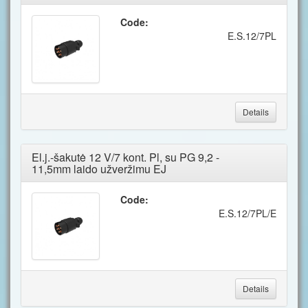
Code:
E.S.12/7PL
Details
El.j.-šakutė 12 V/7 kont. Pl, su PG 9,2 -
11,5mm laido užveržimu EJ
Code:
E.S.12/7PL/E
Details