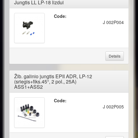
Jungtis LL LP-18 lizdui
Code:
J 002P004
Details
Žib. galinio jungtis EPII ADR, LP-12
(sriegis+fiks.45°, 2 pol., 25A)
ASS1+ASS2
Code:
J 002P005