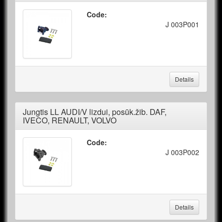
Code:
J 003P001
Details
Jungtis LL AUDI/V lizdui, posūk.žib. DAF,
IVECO, RENAULT, VOLVO
Code:
J 003P002
Details