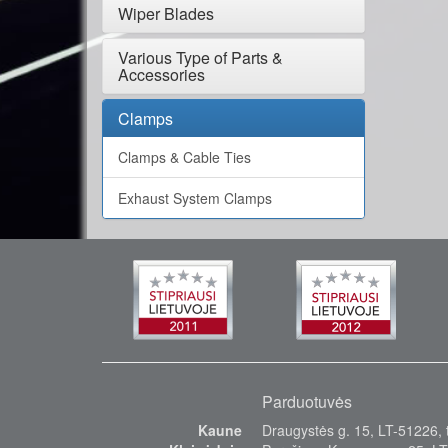
Wiper Blades
Various Type of Parts &
Accessories
Clamps
Clamps & Cable Ties
Exhaust System Clamps
Parduotuvės
Kaune
Draugystės g. 15, LT-51226, t