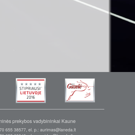
inės prekybos vadybininkai Kaune
370 655 38577, el. p.: aurimas@laneda.lt