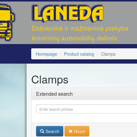
UAB
Didmeninė ir mažmeninė prekyba
"LANEDA"
krovininių automobilių dalimis
Homepage
Product catalog
Clamps
Clamps
Extended search
Search
Reset