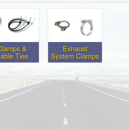
Clamps &
Exhaust
able Ties
System Clamps