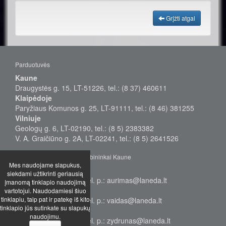
Grįžti atgal
Parduotuvės
Kaune
Draugystės g. 15, LT-51226, tel.: (8 37) 460611
Klaipėdoje
Paryžiaus Komunos g. 25, LT-91111, tel.: (8 46) 381255
Vilniuje
Geologų g. 6, LT-02190, tel.: (8 5) 2383382
V. A. Graičiūno g. 2A, LT-02241, tel.: (8 5) 2641526
Didmeninės prekybos vadybininkai Kaune
Mes naudojame slapukus,
Aurimas
siekdami užtikrinti geriausią
Tel.: +370 655 38577, el. p.: aurimas@laneda.lt
įmanomą tinklapio naudojimą
Vaidas
vartotojui. Naudodamiesi šiuo
tinklapiu, taip pat ir patekę iš kito
Tel.: +370 655 68949, el. p.: vaidas@laneda.lt
tinklapio jūs sutinkate su slapukų
Žydrūnas
naudojimu.
Tel.: +370 699 17232, el. p.: zydrunas@laneda.lt