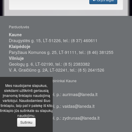
Parduotuvės
Kaune
Draugystės g. 15, LT-51226, tel.: (8 37) 460611
Klaipėdoje
Paryžiaus Komunos g. 25, LT-91111, tel.: (8 46) 381255
Vilniuje
Geologų g. 6, LT-02190, tel.: (8 5) 2383382
V. A. Graičiūno g. 2A, LT-02241, tel.: (8 5) 2641526
Didmeninės prekybos vadybininkai Kaune
Mes naudojame slapukus,
Aurimas
siekdami užtikrinti geriausią
Tel.: +370 655 38577, el. p.: aurimas@laneda.lt
įmanomą tinklapio naudojimą
Vaidas
vartotojui. Naudodamiesi šiuo
tinklapiu, taip pat ir patekę iš kito
Tel.: +370 655 68949, el. p.: vaidas@laneda.lt
tinklapio jūs sutinkate su slapukų
Žydrūnas
naudojimu.
Tel.: +370 699 17232, el. p.: zydrunas@laneda.lt
Sutinku