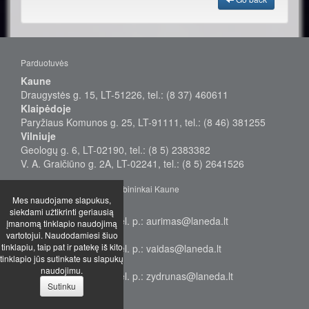
Parduotuvės
Kaune
Draugystės g. 15, LT-51226, tel.: (8 37) 460611
Klaipėdoje
Paryžiaus Komunos g. 25, LT-91111, tel.: (8 46) 381255
Vilniuje
Geologų g. 6, LT-02190, tel.: (8 5) 2383382
V. A. Graičiūno g. 2A, LT-02241, tel.: (8 5) 2641526
Didmeninės prekybos vadybininkai Kaune
Mes naudojame slapukus,
Aurimas
siekdami užtikrinti geriausią
Tel.: +370 655 38577, el. p.: aurimas@laneda.lt
įmanomą tinklapio naudojimą
Vaidas
vartotojui. Naudodamiesi šiuo
tinklapiu, taip pat ir patekę iš kito
Tel.: +370 655 68949, el. p.: vaidas@laneda.lt
tinklapio jūs sutinkate su slapukų
Žydrūnas
naudojimu.
Tel.: +370 699 17232, el. p.: zydrunas@laneda.lt
Sutinku