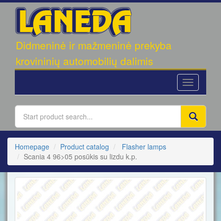
UAB
Didmeninė ir mažmeninė prekyba
"LANEDA"
krovininių automobilių dalimis
Toggle
navigation
Homepage
Product catalog
Flasher lamps
Scania 4 96>05 posūkis su lizdu k.p.