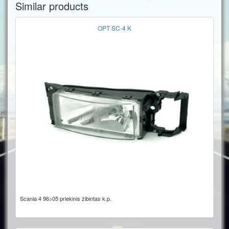
Similar products
OPT SC-4 K
Scania 4 96>05 priekinis žibintas k.p.