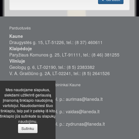
Parduotuvės
Kaune
Draugystės g. 15, LT-51226, tel.: (8 37) 460611
Klaipėdoje
Paryžiaus Komunos g. 25, LT-91111, tel.: (8 46) 381255
Vilniuje
Geologų g. 6, LT-02190, tel.: (8 5) 2383382
V. A. Graičiūno g. 2A, LT-02241, tel.: (8 5) 2641526
Didmeninės prekybos vadybininkai Kaune
Mes naudojame slapukus,
Aurimas
siekdami užtikrinti geriausią
Tel.: +370 655 38577, el. p.: aurimas@laneda.lt
įmanomą tinklapio naudojimą
Vaidas
vartotojui. Naudodamiesi šiuo
tinklapiu, taip pat ir patekę iš kito
Tel.: +370 655 68949, el. p.: vaidas@laneda.lt
tinklapio jūs sutinkate su slapukų
Žydrūnas
naudojimu.
Tel.: +370 699 17232, el. p.: zydrunas@laneda.lt
Sutinku