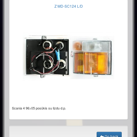
Z MD-SC124 L/D
Scania 4 96>05 posūkis su lizdu d.p.
Go back