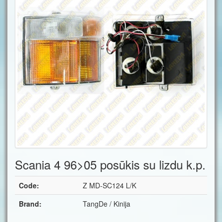
Scania 4 96>05 posūkis su lizdu k.p.
Code:
Z MD-SC124 L/K
Brand:
TangDe / Kinija