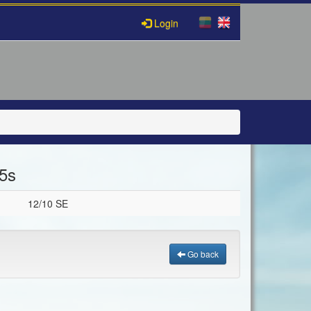
Login
5s
12/10 SE
Go back