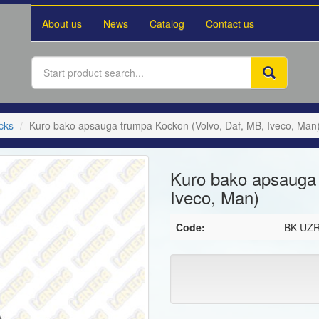
About us
News
Catalog
Contact us
cks
Kuro bako apsauga trumpa Kockon (Volvo, Daf, MB, Iveco, Man
Kuro bako apsauga 
Iveco, Man)
Code:
BK UZ