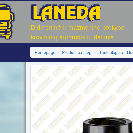
UAB
Didmeninė ir mažmeninė prekyba
"LANEDA"
krovininių automobilių dalimis
Homepage
Product catalog
Tank plugs and lo