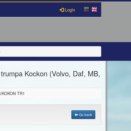
Login
)
trumpa Kockon (Volvo, Daf, MB,
R/KOKON TR1
Go back