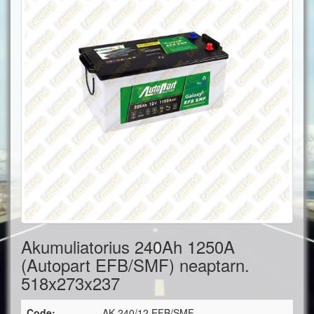
Akumuliatorius 240Ah 1250A
(Autopart EFB/SMF) neaptarn.
518x273x237
Code:
AK 240/12 EFB/SMF