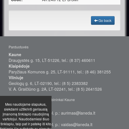
Go back
Parduotuvės
Kaune
Draugystės g. 15, LT-51226, tel.: (8 37) 460611
Klaipėdoje
Paryžiaus Komunos g. 25, LT-91111, tel.: (8 46) 381255
Vilniuje
Geologų g. 6, LT-02190, tel.: (8 5) 2383382
V. A. Graičiūno g. 2A, LT-02241, tel.: (8 5) 2641526
Didmeninės prekybos vadybininkai Kaune
Mes naudojame slapukus,
Aurimas
siekdami užtikrinti geriausią
Tel.: +370 655 38577, el. p.: aurimas@laneda.lt
įmanomą tinklapio naudojimą
Vaidas
vartotojui. Naudodamiesi šiuo
tinklapiu, taip pat ir patekę iš kito
Tel.: +370 655 68949, el. p.: vaidas@laneda.lt
tinklapio jūs sutinkate su slapukų